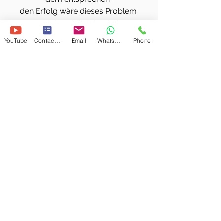
den Erfolg wäre dieses Problem 
gelöst und die Geschich-
ten könnten gebührend 
YouTube
Contact Form
Email
WhatsApp
Phone
untergebracht werden…
Was für ein Jammer für die 
Geschichten. Das Schick-
sal hat ihnen die Einsamkeit zugeteilt, 
genauso wie mir.
So haben wir wenigstens die 
Zweisamkeit, die Geschich-
ten und ich. Manchmal liest ein Freund 
eine der Ge-
schichten, dann sind wir schon zu 
dritt. Das ist doch et-
was! Ein indischer Poet, den kaum 
einer kennt, sagte
einmal schmunzelnd zu mir: 
»Something is better than