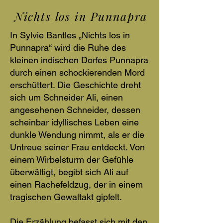
Nichts los in Punnapra
In Sylvie Bantles „Nichts los in
Punnapra“ wird die Ruhe des
kleinen indischen Dorfes Punnapra
durch einen schockierenden Mord
erschüttert. Die Geschichte dreht
sich um Schneider Ali, einen
angesehenen Schneider, dessen
scheinbar idyllisches Leben eine
dunkle Wendung nimmt, als er die
Untreue seiner Frau entdeckt. Von
einem Wirbelsturm der Gefühle
überwältigt, begibt sich Ali auf
einen Rachefeldzug, der in einem
tragischen Gewaltakt gipfelt.
Die Erzählung befasst sich mit den