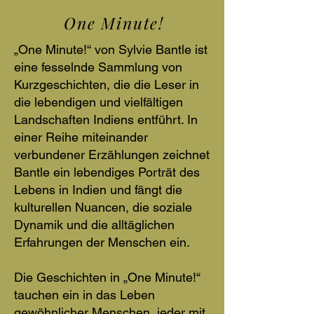
One Minute!
„One Minute!“ von Sylvie Bantle ist
eine fesselnde Sammlung von
Kurzgeschichten, die die Leser in
die lebendigen und vielfältigen
Landschaften Indiens entführt. In
einer Reihe miteinander
verbundener Erzählungen zeichnet
Bantle ein lebendiges Porträt des
Lebens in Indien und fängt die
kulturellen Nuancen, die soziale
Dynamik und die alltäglichen
Erfahrungen der Menschen ein.
Die Geschichten in „One Minute!“
tauchen ein in das Leben
gewöhnlicher Menschen, jeder mit