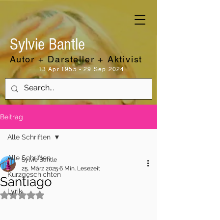
Sylvie Bantle
Autor + Darsteller + Aktivist
13.Apr.1955 - 29.Sep.2024
Beitrag
Alle Schriften
Alle Schriften
Sylvie Bantle
25. März 2025
6 Min. Lesezeit
Kurzgeschichten
Santiago
Lyrik
Mit NaN von 5 Sternen bewertet.