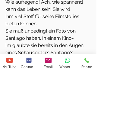
Wie aufregend! Ach, wie spannend 
kann das Leben sein! Sie wird
ihm viel Stoff für seine Filmstories 
bieten können.
Sie muß unbedingt ein Foto von 
Santiago haben. In einem Kino-
lm glaubte sie bereits in den Augen 
eines Schauspielers Santiago‘s
Augen zu erkennen, obwohl sie 
Santiago‘s Augen noch nie gesehen
YouTube
Contact Form
Email
WhatsApp
Phone
hat. Aber solche Dinge lassen sich mit 
dem Verstand eben nicht erklä-
ren. Als alles nichts nützt, ja selbst 
Agneta‘s französicher Freund ohne
Foto von Schweden zu Besuch 
kommt, ergibt sich eine andere Lö-
sung: Santiago hat eine Web-site! Mit 
einem Foto…