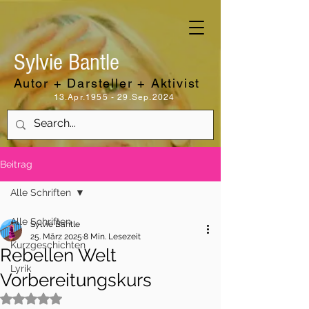
Sylvie Bantle
Autor + Darsteller + Aktivist
13.Apr.1955 - 29.Sep.2024
Beitrag
Alle Schriften
Alle Schriften
Sylvie Bantle
25. März 2025
8 Min. Lesezeit
Kurzgeschichten
Rebellen Welt
Lyrik
Vorbereitungskurs
Mit NaN von 5 Sternen bewertet.