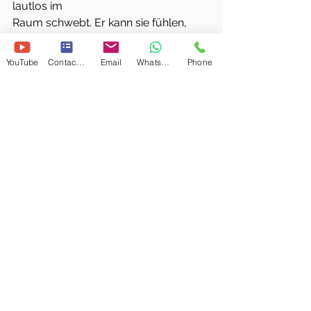
lautlos im
Raum schwebt. Er kann sie fühlen, 
ganz deutlich, doch bloß nicht seinen
Eindruck hörbar kundtun – die 
YouTube
Contact Form
Email
WhatsApp
Phone
anderen würden es ihm ziemlich 
verübeln.
Aufpassen muss er! Wie soll er sich 
entscheiden? Jetzt ist er mit der 
Gruppe
in Disharmonie, und die widerum 
scheint der Harmonie zu frönen …
Kurzgeschichten