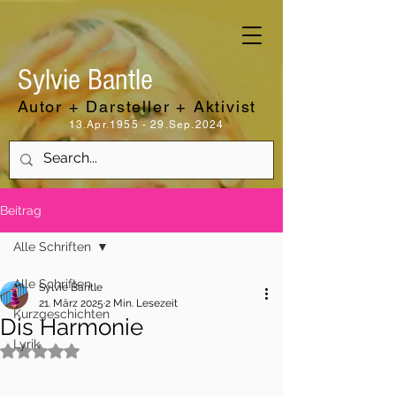
Sylvie Bantle
Autor + Darsteller + Aktivist
13.Apr.1955 - 29.Sep.2024
Beitrag
Alle Schriften
Alle Schriften
Sylvie Bantle
21. März 2025
2 Min. Lesezeit
Kurzgeschichten
Dis Harmonie
Lyrik
Mit NaN von 5 Sternen bewertet.