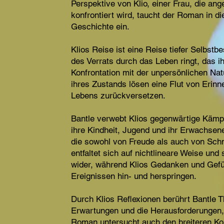
Perspektive von Klio, einer Frau, die ang
konfrontiert wird, taucht der Roman in di
Geschichte ein.
Klios Reise ist eine Reise tiefer Selbst
des Verrats durch das Leben ringt, das ih
Konfrontation mit der unpersönlichen Nat
ihres Zustands lösen eine Flut von Erin
Lebens zurückversetzen.
Bantle verwebt Klios gegenwärtige Kämpf
ihre Kindheit, Jugend und ihr Erwachsene
die sowohl von Freude als auch von Sch
entfaltet sich auf nichtlineare Weise und
wider, während Klios Gedanken und Gef
Ereignissen hin- und herspringen.
Durch Klios Reflexionen berührt Bantle 
Erwartungen und die Herausforderungen, 
Roman untersucht auch den breiteren Ko