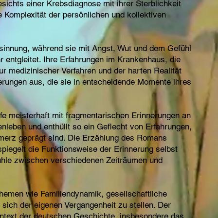
esichts einer Krebsdiagnose mit ihrer Sterblichkeit
e Komplexität der persönlichen und kollektiven
besinnung, während sie mit Angst, Wut und dem Gefühl
r entgleitet. Ihre Erfahrungen im Krankenhaus, die
ur medizinischer Verfahren und der harten Realität
nerungen aus, die sie in entscheidende Momente ihres
e meisterhaft mit fragmentarischen Erinnerungen an
nleben und enthüllt so ein Geflecht von Erfahrungen,
merz geprägt sind. Die Erzählung des Romans
 spiegelt die Funktionsweise der Erinnerung selbst
ühle zwischen verschiedenen Zeiträumen und
Themen wie Familiendynamik, gesellschaftliche
sich der eigenen Vergangenheit zu stellen. Der
ntext der deutschen Geschichte, insbesondere das