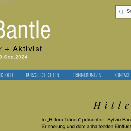
Bantle
r + Aktivist
29.Sep.2024
NDLOCH
KURZGESCHICHTEN
ERINNERUNGEN
KONTAKT
H i t l 
In „Hitlers Tränen“ präsentiert Sylvie B
Erinnerung und dem anhaltenden Einfluss