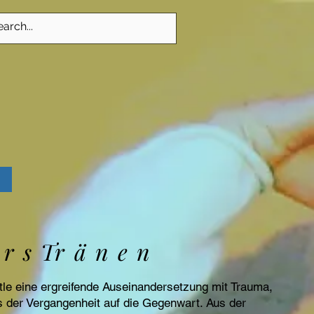
e r s Tr ä n e n
antle eine ergreifende Auseinandersetzung mit Trauma,
 der Vergangenheit auf die Gegenwart. Aus der