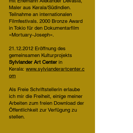
mit Ehemann Alexander Devasia,
Maler aus Kerala/Südindien.
Teilnahme an internationalen
Filmfestivals. 2000 Bronze Award
in Tokio für den Dokumentarfilm
»Mortuary-Joseph«.
21.12.2012 Eröffnung des
gemeinsamen Kulturprojekts
Sylviander Art Center
in
Kerala:
www.sylvianderartcenter.c
om
Als Freie Schriftstellerin erlaube
ich mir die Freiheit, einige meiner
Arbeiten zum freien Download der
Öffentlichkeit zur Verfügung zu
stellen.