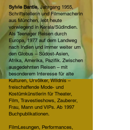
Sylvie Bantle,
Jahrgang 1955,
Schriftstellerin und Filmemacherin
aus München, lebt heute
vorwiegend in Kerala/Südindien.
Als Teenager Reisen durch
Europa, 1977 auf dem Landweg
nach Indien und immer weiter um
den Globus – Südost-Asien,
Afrika, Amerika, Pazifik. Zwischen
ausgedehnten Reisen – mit
besonderem Interesse für alte
Kulturen, Urvölker, Wildnis –
freischaffende Mode- und
Kostümkünstlerin für Theater,
Film, Travestieshows, Zauberer,
Frau, Mann und VIPs. Ab 1997
Buchpublikationen.
FilmLesungen, Performances,