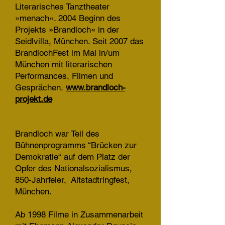
Literarisches Tanztheater
»menach«. 2004 Beginn des
Projekts »Brandloch« in der
Seidlvilla, München. Seit 2007 das
BrandlochFest im Mai in/um
München mit literarischen
Performances, Filmen und
Gesprächen.
www.brandloch-
projekt.de
Brandloch war Teil des
Bühnenprogramms “Brücken zur
Demokratie“ auf dem Platz der
Opfer des Nationalsozialismus,
850-Jahrfeier, Altstadtringfest,
München.
Ab 1998 Filme in Zusammenarbeit